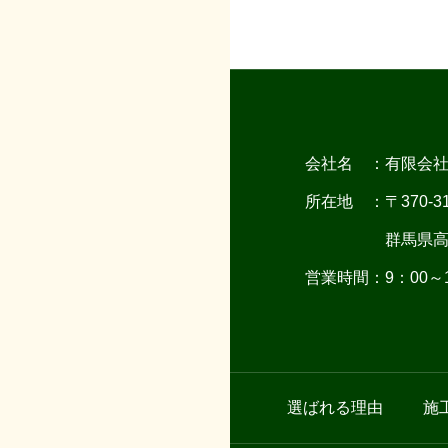
v
e
:
会社名 ：有限会
所在地 ：〒370-31
群馬県高崎市箕
営業時間：9：00～1
選ばれる理由
施